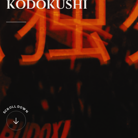
KODOKUSHI
L
D
L
O
O
W
R
C
N
S