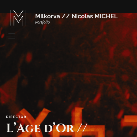
Milkorva // Nicolas MICHEL
Portfolio
DIRECTOR
L’Age
d’Or
//